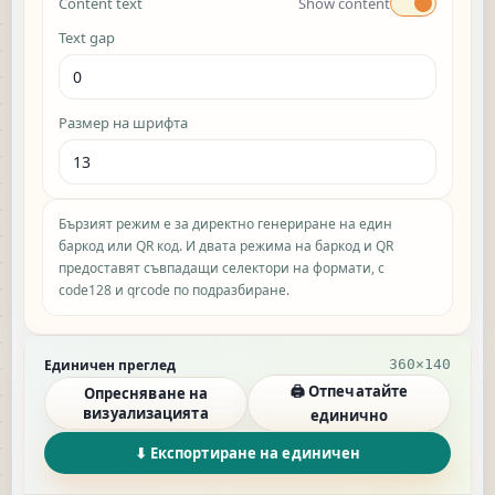
Content text
Show content
Text gap
Размер на шрифта
Бързият режим е за директно генериране на един
баркод или QR код. И двата режима на баркод и QR
предоставят съвпадащи селектори на формати, с
code128 и qrcode по подразбиране.
Single preview results
Единичен преглед
360×140
🖨 Отпечатайте
Опресняване на
визуализацията
единично
⬇ Експортиране на единичен