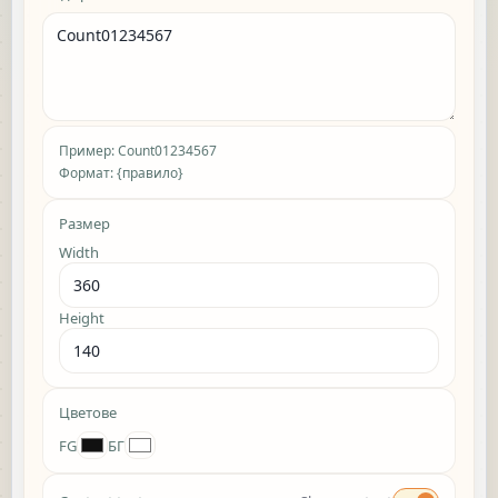
Пример: Count01234567
Формат: {правило}
Размер
Width
Height
Цветове
FG
БГ