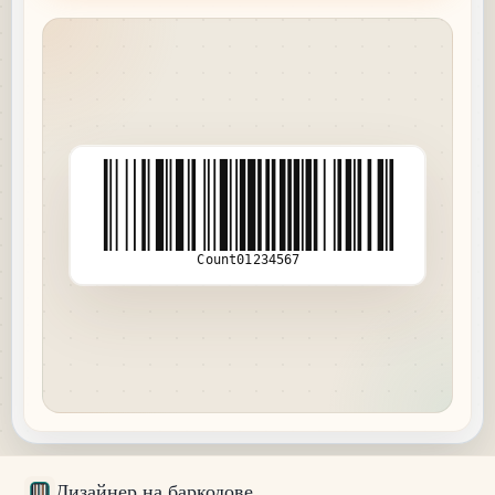
Count01234567
Дизайнер на баркодове