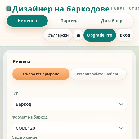
Barcode generator and barcode
Дизайнер на баркодове
LABEL STU
Неженен
Партида
Дизайнер
български
Upgrade Pro
Вход
Single barcode and QR code generatio
Generation mode
Режим
Бързо генериране
Използвайте шаблон
Single generation settings
Тип
Формат на баркод
Съдържание