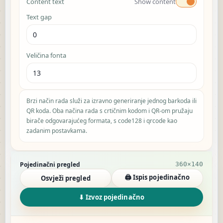
Content text
Show content
Text gap
Veličina fonta
Brzi način rada služi za izravno generiranje jednog barkoda ili
QR koda. Oba načina rada s crtičnim kodom i QR-om pružaju
birače odgovarajućeg formata, s code128 i qrcode kao
zadanim postavkama.
Single preview results
Pojedinačni pregled
360×140
🖨 Ispis pojedinačno
Osvježi pregled
⬇ Izvoz pojedinačno