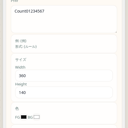
内容
例: {例}
形式: {ルール}
サイズ
Width
Height
色
FG
BG