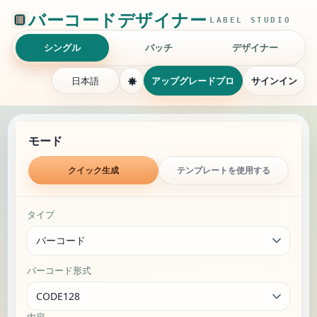
バーコード生成と一括ラベル作
バーコードデザイナー
LABEL STUDIO
シングル
バッチ
デザイナー
日本語
アップグレードプロ
サインイン
Single barcode and QR code generatio
Generation mode
モード
クイック生成
テンプレートを使用する
Single generation settings
タイプ
バーコード形式