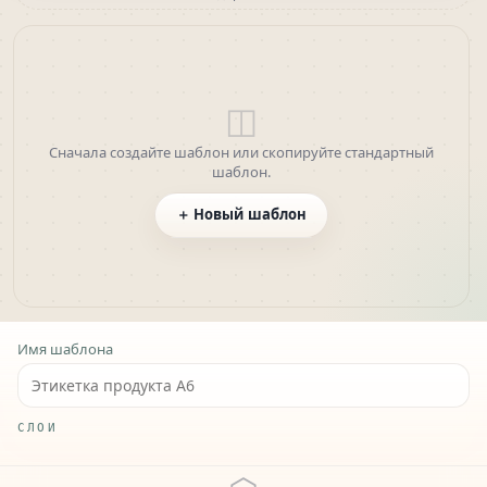
◫
Сначала создайте шаблон или скопируйте стандартный
шаблон.
＋ Новый шаблон
Layers and property editing
Имя шаблона
СЛОИ