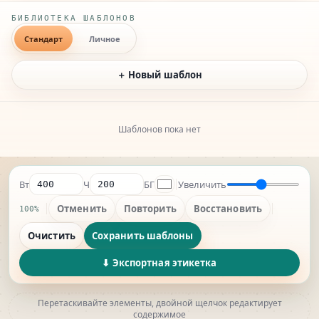
Template library and switching
БИБЛИОТЕКА ШАБЛОНОВ
Стандарт
Личное
＋ Новый шаблон
Шаблонов пока нет
Label canvas and export
Вт
Ч
БГ
Увеличить
Отменить
Повторить
Восстановить
100%
Очистить
Сохранить шаблоны
⬇ Экспортная этикетка
Перетаскивайте элементы, двойной щелчок редактирует
содержимое